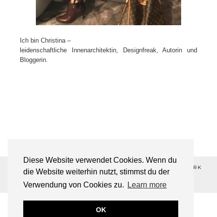
Ich bin Christina –
leidenschaftliche Innenarchitektin, Designfreak, Autorin und
Bloggerin.
Diese Website verwendet Cookies. Wenn du
©2026 ALL-ABOUT-DESIGN💋 ®REGISTERED TRADEMARK
die Website weiterhin nutzt, stimmst du der
THEME DESIGNED BY
pipdig
Verwendung von Cookies zu.
Learn more
OK