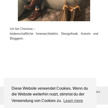
Ich bin Christina –
leidenschaftliche Innenarchitektin, Designfreak, Autorin und
Bloggerin.
Diese Website verwendet Cookies. Wenn du
©2026 ALL-ABOUT-DESIGN💋 ®REGISTERED TRADEMARK
die Website weiterhin nutzt, stimmst du der
THEME DESIGNED BY
pipdig
Verwendung von Cookies zu.
Learn more