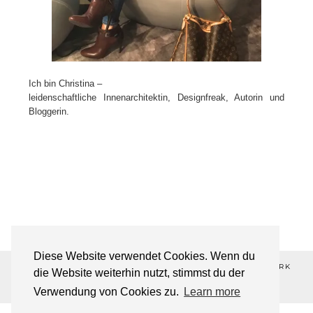
Ich bin Christina –
leidenschaftliche Innenarchitektin, Designfreak, Autorin und
Bloggerin.
Diese Website verwendet Cookies. Wenn du
©2026 ALL-ABOUT-DESIGN💋 ®REGISTERED TRADEMARK
die Website weiterhin nutzt, stimmst du der
THEME DESIGNED BY
pipdig
Verwendung von Cookies zu.
Learn more