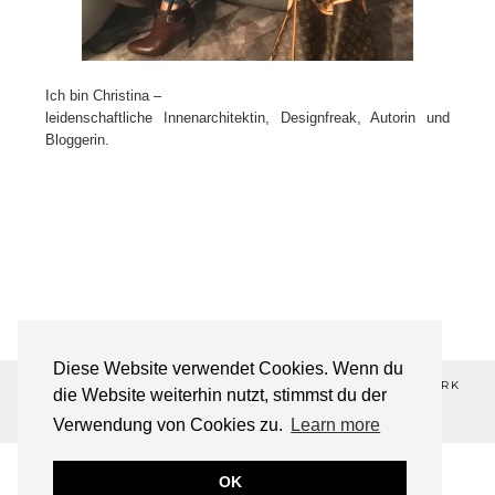
Ich bin Christina –
leidenschaftliche Innenarchitektin, Designfreak, Autorin und
Bloggerin.
Diese Website verwendet Cookies. Wenn du
©2026 ALL-ABOUT-DESIGN💋 ®REGISTERED TRADEMARK
die Website weiterhin nutzt, stimmst du der
THEME DESIGNED BY
pipdig
Verwendung von Cookies zu.
Learn more
OK