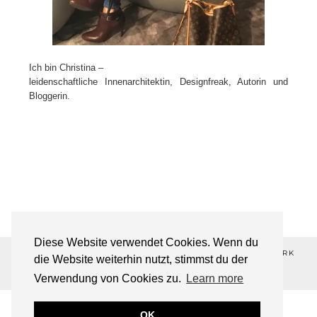
Ich bin Christina –
leidenschaftliche Innenarchitektin, Designfreak, Autorin und
Bloggerin.
Diese Website verwendet Cookies. Wenn du
©2026 ALL-ABOUT-DESIGN💋 ®REGISTERED TRADEMARK
die Website weiterhin nutzt, stimmst du der
THEME DESIGNED BY
pipdig
Verwendung von Cookies zu.
Learn more
OK