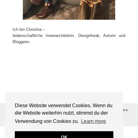
Ich bin Christina –
leidenschaftliche Innenarchitektin, Designfreak, Autorin und
Bloggerin.
Diese Website verwendet Cookies. Wenn du
©2026 ALL-ABOUT-DESIGN💋 ®REGISTERED TRADEMARK
die Website weiterhin nutzt, stimmst du der
THEME DESIGNED BY
pipdig
Verwendung von Cookies zu.
Learn more
OK