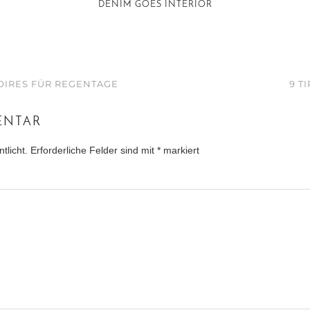
DENIM GOES INTERIOR
SOIRES FÜR REGENTAGE
9 T
ENTAR
tlicht.
Erforderliche Felder sind mit
*
markiert