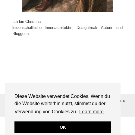
Ich bin Christina –
leidenschaftliche Innenarchitektin, Designfreak, Autorin und
Bloggerin.
Diese Website verwendet Cookies. Wenn du
©2026 ALL-ABOUT-DESIGN💋 ®REGISTERED TRADEMARK
die Website weiterhin nutzt, stimmst du der
THEME DESIGNED BY
pipdig
Verwendung von Cookies zu.
Learn more
OK