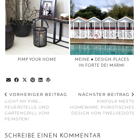
PIMP YOUR HOME
MEINE ♥️ DESIGN-PLACES
IN FORTE DEI MARMI
VORHERIGER BEITRAG
NÄCHSTER BEITRAG
LIGHT MY FIRE…
KINFOLK MEETS
FEUERSTELLE UND
HOMEWARE: PURISTISCHES
GARTENGRILL VOM
DESIGN VON TWELVEDOTS
FEINSTEN!
SCHREIBE EINEN KOMMENTAR