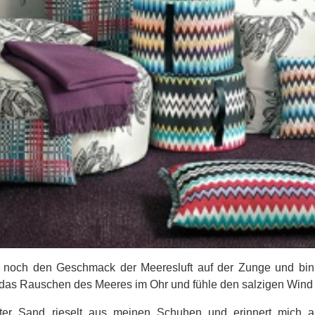
ich noch den Geschmack der Meeresluft auf der Zunge und bi
das Rauschen des Meeres im Ohr und fühle den salzigen Wind 
chter Sand rieselt aus meinen Schuhen und erinnert mich an