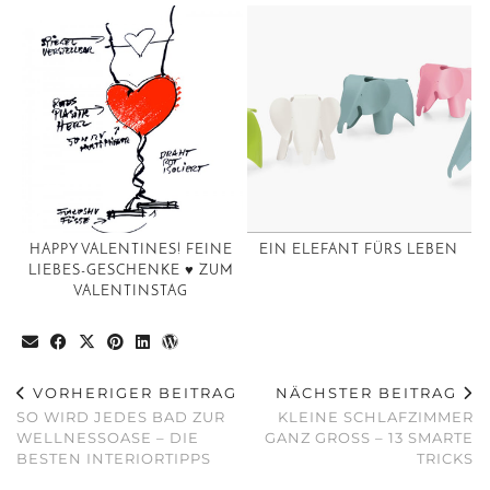
HAPPY VALENTINES! FEINE
EIN ELEFANT FÜRS LEBEN
LIEBES-GESCHENKE ♥️ ZUM
VALENTINSTAG
VORHERIGER BEITRAG
NÄCHSTER BEITRAG
SO WIRD JEDES BAD ZUR
KLEINE SCHLAFZIMMER
WELLNESSOASE – DIE
GANZ GROSS – 13 SMARTE
BESTEN INTERIORTIPPS
TRICKS