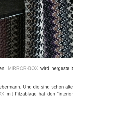
nen.
MIRROR-BOX
wird hergestellt
ebermann. Und die sind schon alte
OX
mit Filzablage hat den “interior