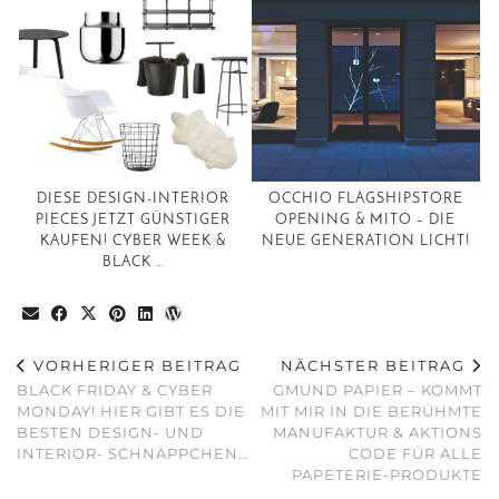
DIESE DESIGN-INTERIOR
OCCHIO FLAGSHIPSTORE
PIECES JETZT GÜNSTIGER
OPENING & MITO – DIE
KAUFEN! CYBER WEEK &
NEUE GENERATION LICHT!
BLACK …
VORHERIGER BEITRAG
NÄCHSTER BEITRAG
BLACK FRIDAY & CYBER
GMUND PAPIER – KOMMT
MONDAY! HIER GIBT ES DIE
MIT MIR IN DIE BERÜHMTE
BESTEN DESIGN- UND
MANUFAKTUR & AKTIONS
INTERIOR- SCHNÄPPCHEN…
CODE FÜR ALLE
PAPETERIE-PRODUKTE