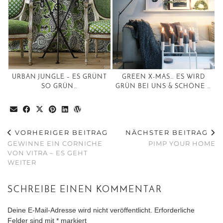
URBAN JUNGLE – ES GRÜNT
GREEN X-MAS… ES WIRD
SO GRÜN…
GRÜN BEI UNS & SCHÖNE …
VORHERIGER BEITRAG
NÄCHSTER BEITRAG
GEWINNE EIN CORNICHE
PIMP YOUR HOME
VON VITRA – ES GEHT
WEITER
SCHREIBE EINEN KOMMENTAR
Deine E-Mail-Adresse wird nicht veröffentlicht.
Erforderliche
Felder sind mit
*
markiert